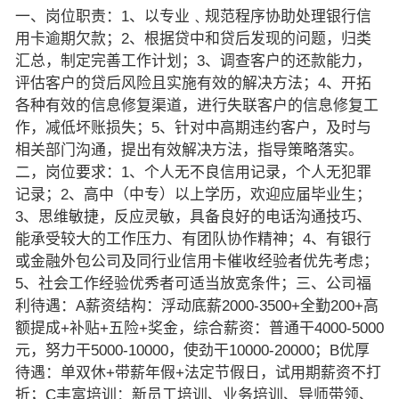
一、岗位职责：1、以专业﹑规范程序协助处理银行信
用卡逾期欠款；2、根据贷中和贷后发现的问题，归类
汇总，制定完善工作计划；3、调查客户的还款能力，
评估客户的贷后风险且实施有效的解决方法；4、开拓
各种有效的信息修复渠道，进行失联客户的信息修复工
作，减低坏账损失；5、针对中高期违约客户，及时与
相关部门沟通，提出有效解决方法，指导策略落实。
二，岗位要求：1、个人无不良信用记录，个人无犯罪
记录；2、高中（中专）以上学历，欢迎应届毕业生；
3、思维敏捷，反应灵敏，具备良好的电话沟通技巧、
能承受较大的工作压力、有团队协作精神；4、有银行
或金融外包公司及同行业信用卡催收经验者优先考虑；
5、社会工作经验优秀者可适当放宽条件；三、公司福
利待遇：A薪资结构：浮动底薪2000-3500+全勤200+高
额提成+补贴+五险+奖金，综合薪资：普通干4000-5000
元，努力干5000-10000，使劲干10000-20000；B优厚
待遇：单双休+带薪年假+法定节假日，试用期薪资不打
折；C丰富培训：新员工培训、业务培训、导师带领、